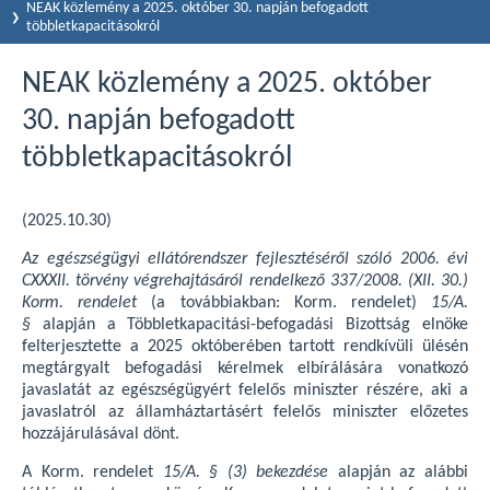
NEAK közlemény a 2025. október 30. napján befogadott
többletkapacitásokról
NEAK közlemény a 2025. október
30. napján befogadott
többletkapacitásokról
(2025.10.30)
Az egészségügyi ellátórendszer fejlesztéséről szóló 2006. évi
CXXXII. törvény végrehajtásáról rendelkező 337/2008. (XII. 30.)
Korm. rendelet
(a továbbiakban: Korm. rendelet)
15/A.
§
alapján a Többletkapacitási-befogadási Bizottság elnöke
felterjesztette a 2025 októberében tartott rendkívüli ülésén
megtárgyalt befogadási kérelmek elbírálására vonatkozó
javaslatát az egészségügyért felelős miniszter részére, aki a
javaslatról az államháztartásért felelős miniszter előzetes
hozzájárulásával dönt.
A Korm. rendelet
15/A. § (3) bekezdése
alapján az alábbi