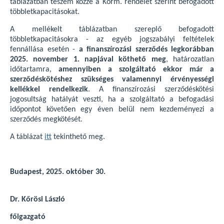
táblázatban teszem közzé a Korm. rendelet szerint befogadott
többletkapacitásokat.
A mellékelt táblázatban szereplő befogadott
többletkapacitásokra - az egyéb jogszabályi feltételek
fennállása esetén -
a finanszírozási szerződés legkorábban
2025. november 1. napjával köthető meg
, határozatlan
időtartamra,
amennyiben a szolgáltató ekkor már a
szerződéskötéshez szükséges valamennyi érvényességi
kellékkel rendelkezik
. A finanszírozási szerződéskötési
jogosultság hatályát veszti, ha a szolgáltató a befogadási
időpontot követően egy éven belül nem kezdeményezi a
szerződés megkötését.
A táblázat
itt
tekinthető meg.
Budapest, 2025. október 30.
Dr. Kőrösi László
főigazgató