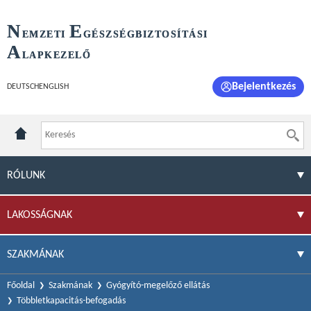
N
E
EMZETI
GÉSZSÉGBIZTOSÍTÁSI
A
LAPKEZELŐ
Bejelentkezés
DEUTSCH
ENGLISH
RÓLUNK
LAKOSSÁGNAK
SZAKMÁNAK
Főoldal
Szakmának
Gyógyító-megelőző ellátás
Többletkapacitás-befogadás