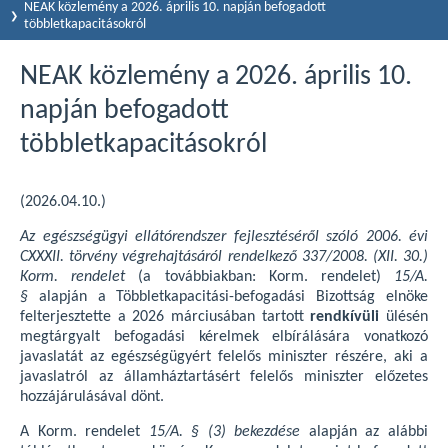
NEAK közlemény a 2026. április 10. napján befogadott
többletkapacitásokról
NEAK közlemény a 2026. április 10.
napján befogadott
többletkapacitásokról
(2026.04.10.)
Az egészségügyi ellátórendszer fejlesztéséről szóló 2006. évi
CXXXII. törvény végrehajtásáról rendelkező 337/2008. (XII. 30.)
Korm. rendelet
(a továbbiakban: Korm. rendelet)
15/A.
§
alapján a Többletkapacitási-befogadási Bizottság elnöke
felterjesztette a 2026 márciusában tartott
rendkívüli
ülésén
megtárgyalt befogadási kérelmek elbírálására vonatkozó
javaslatát az egészségügyért felelős miniszter részére, aki a
javaslatról az államháztartásért felelős miniszter előzetes
hozzájárulásával dönt.
A Korm. rendelet
15/A. § (3) bekezdése
alapján az alábbi