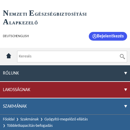
N
E
EMZETI
GÉSZSÉGBIZTOSÍTÁSI
A
LAPKEZELŐ
Bejelentkezés
DEUTSCH
ENGLISH
RÓLUNK
LAKOSSÁGNAK
SZAKMÁNAK
Főoldal
Szakmának
Gyógyító-megelőző ellátás
Többletkapacitás-befogadás