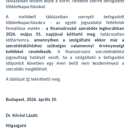
táblázatban teszem közzé a Korm. rendelet szerint befogadott
többletkapacitásokat.
A mellékelt táblázatban szereplő befogadott
többletkapacitásokra - az egyéb jogszabályi feltételek
fennállása esetén -
a finanszírozási szerződés legkorábban
2026. május 01.
napjával köthető meg
, határozatlan
időtartamra,
amennyiben a szolgáltató ekkor már a
szerződéskötéshez szükséges valamennyi érvényességi
kellékkel rendelkezik
. A finanszírozási szerződéskötési
jogosultság hatályát veszti, ha a szolgáltató a befogadási
időpontot követően egy éven belül nem kezdeményezi a
szerződés megkötését.
A táblázat
itt
tekinthető meg.
Budapest, 2026. április 10.
Dr. Kőrösi László
főigazgató