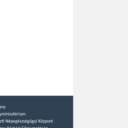
ány
yminisztérium
ti Népegészségügyi Központ