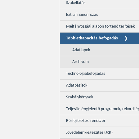
Szakellátás
Extrafinanszírozás
Méltányossági alapon történő térítések
Többletkapacitás-befogadás
Adatlapok
Archívum
Technológiabefogadás
Adatbázisok
Szabálykönyvek
Teljesítményjelentő programok, rekordké
Bérfejlesztési rendszer
Jövedelemkiegészítés (JKR)