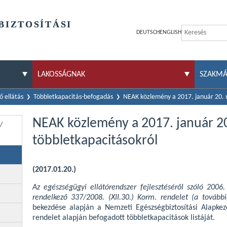
BIZTOSÍTÁSI
DEUTSCH
ENGLISH
LAKOSSÁGNAK
SZAKM
 ellátás
Többletkapacitás-befogadás
NEAK közlemény a 2017. január 20. 
NEAK közlemény a 2017. január 2
/
többletkapacitásokról
(2017.01.20.)
Az egészségügyi ellátórendszer fejlesztéséről szóló 2006.
rendelkező 337/2008. (XII.30.) Korm. rendelet (a tovább
bekezdése alapján a Nemzeti Egészségbiztosítási Alapkez
rendelet alapján befogadott többletkapacitások listáját.