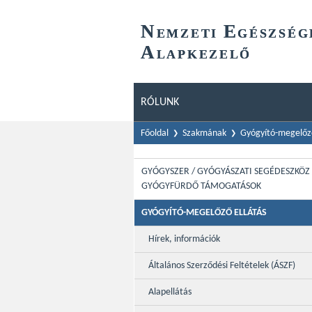
N
E
EMZETI
GÉSZSÉG
A
LAPKEZELŐ
RÓLUNK
Főoldal
Szakmának
Gyógyító-megelőző
GYÓGYSZER / GYÓGYÁSZATI SEGÉDESZKÖZ 
GYÓGYFÜRDŐ TÁMOGATÁSOK
GYÓGYÍTÓ-MEGELŐZŐ ELLÁTÁS
Hírek, információk
Általános Szerződési Feltételek (ÁSZF)
Alapellátás