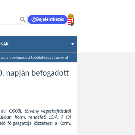
Bejelentkezés
ÁNAK
napján befogadott többletkapacitásokról
0. napján befogadott
 évi CXXXII. törvény végrehajtásáról
iakban: Korm. rendelet) 15/A. § (3)
elő főigazgatója közzéteszi a Korm.