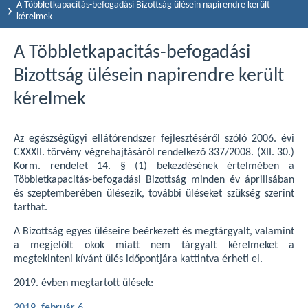
A Többletkapacitás-befogadási Bizottság ülésein napirendre került
kérelmek
A Többletkapacitás-befogadási
Bizottság ülésein napirendre került
kérelmek
Az egészségügyi ellátórendszer fejlesztéséről szóló 2006. évi
CXXXII. törvény végrehajtásáról rendelkező 337/2008. (XII. 30.)
Korm. rendelet 14. § (1) bekezdésének értelmében a
Többletkapacitás-befogadási Bizottság minden év áprilisában
és szeptemberében ülésezik, további üléseket szükség szerint
tarthat.
A Bizottság egyes üléseire beérkezett és megtárgyalt, valamint
a megjelölt okok miatt nem tárgyalt kérelmeket a
megtekinteni kívánt ülés időpontjára kattintva érheti el.
2019. évben megtartott ülések: