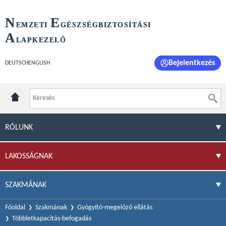
N
E
EMZETI
GÉSZSÉGBIZTOSÍTÁSI
A
LAPKEZELŐ
Bejelentkezés
DEUTSCH
ENGLISH
RÓLUNK
LAKOSSÁGNAK
SZAKMÁNAK
Főoldal
Szakmának
Gyógyító-megelőző ellátás
Többletkapacitás-befogadás