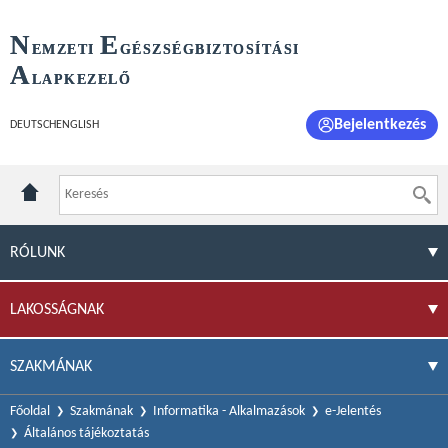
N
E
EMZETI
GÉSZSÉGBIZTOSÍTÁSI
A
LAPKEZELŐ
Bejelentkezés
DEUTSCH
ENGLISH
RÓLUNK
LAKOSSÁGNAK
SZAKMÁNAK
Főoldal
Szakmának
Informatika - Alkalmazások
e-Jelentés
Általános tájékoztatás