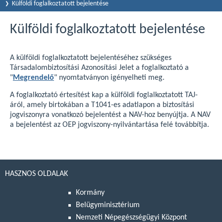
Külföldi foglalkoztatott bejelentése
Külföldi foglalkoztatott bejelentése
A külföldi foglalkoztatott bejelentéséhez szükséges
Társadalombiztosítási Azonosítási Jelet a foglalkoztató a
"
Megrendelő
" nyomtatványon igényelheti meg.
A foglalkoztató értesítést kap a külföldi foglalkoztatott TAJ-
áról, amely birtokában a T1041-es adatlapon a biztosítási
jogviszonyra vonatkozó bejelentést a NAV-hoz benyújtja. A NAV
a bejelentést az OEP jogviszony-nyilvántartása felé továbbítja.
HASZNOS OLDALAK
Kormány
Belügyminisztérium
Nemzeti Népegészségügyi Központ