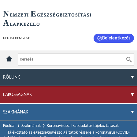
N
E
EMZETI
GÉSZSÉGBIZTOSÍTÁSI
A
LAPKEZELŐ
Bejelentkezés
DEUTSCH
ENGLISH
RÓLUNK
LAKOSSÁGNAK
SZAKMÁNAK
Főoldal
Szakmának
Koronavírussal kapcsolatos tájékoztatások
Tájékoztató az egészségügyi szolgáltatók részére a koronavírus (COVID-