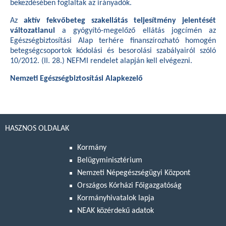
bekezdésében foglaltak az irányadók.
Az
aktív fekvőbeteg szakellátás teljesítmény jelentését
változatlanul
a gyógyító-megelőző ellátás jogcímén az
Egészségbiztosítási Alap terhére finanszírozható homogén
betegségcsoportok kódolási és besorolási szabályairól szóló
10/2012. (II. 28.) NEFMI rendelet
alapján kell elvégezni.
Nemzeti Egészségbiztosítási Alapkezelő
HASZNOS OLDALAK
Kormány
Belügyminisztérium
Nemzeti Népegészségügyi Központ
Országos Kórházi Főigazgatóság
Kormányhivatalok lapja
NEAK közérdekű adatok