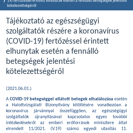
19) fertőzéssel érintett elhunytak esetén a fennálló betegségek jelentési
kötelezettségéről
Tájékoztató az egészségügyi
szolgáltatók részére a koronavírus
(COVID-19) fertőzéssel érintett
elhunytak esetén a fennálló
betegségek jelentési
kötelezettségéről
(2021.06.01.)
A
COVID-19 betegséggel ellátott betegek elhalálozása
esetén
a Halottvizsgálati Bizonyítvány kitöltésére vonatkozóan a
koronavírus járvánnyal összefüggően, az egészségügyi
szolgáltatók újranyitásával kapcsolatos egyes további
intézkedésekről az emberi erőforrások minisztere által
elrendelt 11/2021. (V.19) számú egyedi utasítás 11.