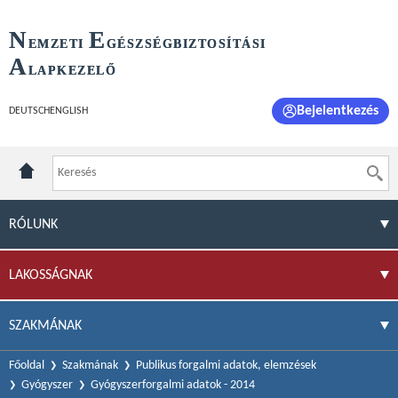
N
E
EMZETI
GÉSZSÉGBIZTOSÍTÁSI
A
LAPKEZELŐ
Bejelentkezés
DEUTSCH
ENGLISH
RÓLUNK
LAKOSSÁGNAK
SZAKMÁNAK
Főoldal
Szakmának
Publikus forgalmi adatok, elemzések
Gyógyszer
Gyógyszerforgalmi adatok - 2014