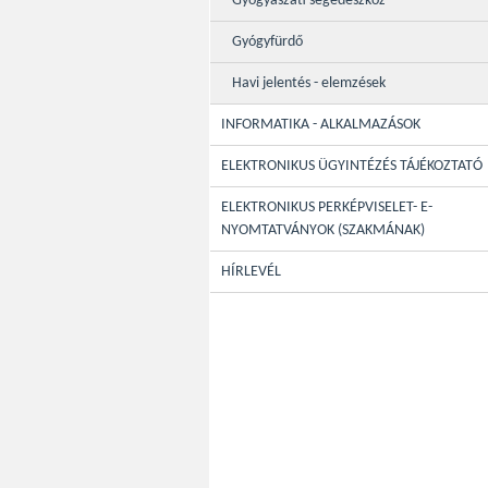
Gyógyászati segédeszköz
Gyógyfürdő
Havi jelentés - elemzések
INFORMATIKA - ALKALMAZÁSOK
ELEKTRONIKUS ÜGYINTÉZÉS TÁJÉKOZTATÓ
ELEKTRONIKUS PERKÉPVISELET- E-
NYOMTATVÁNYOK (SZAKMÁNAK)
HÍRLEVÉL