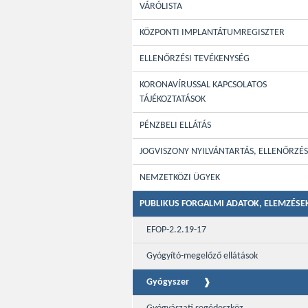
VÁRÓLISTA
KÖZPONTI IMPLANTÁTUMREGISZTER
ELLENŐRZÉSI TEVÉKENYSÉG
KORONAVÍRUSSAL KAPCSOLATOS
TÁJÉKOZTATÁSOK
PÉNZBELI ELLÁTÁS
JOGVISZONY NYILVÁNTARTÁS, ELLENŐRZÉS
NEMZETKÖZI ÜGYEK
PUBLIKUS FORGALMI ADATOK, ELEMZÉSE
EFOP-2.2.19-17
Gyógyító-megelőző ellátások
Gyógyszer