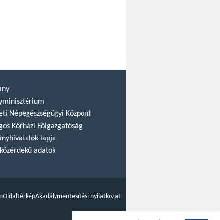
ány
yminisztérium
ti Népegészségügyi Központ
gos Kórházi Főigazgatóság
nyhivatalok lapja
közérdekű adatok
m
Oldaltérkép
Akadálymentesítési nyilatkozat