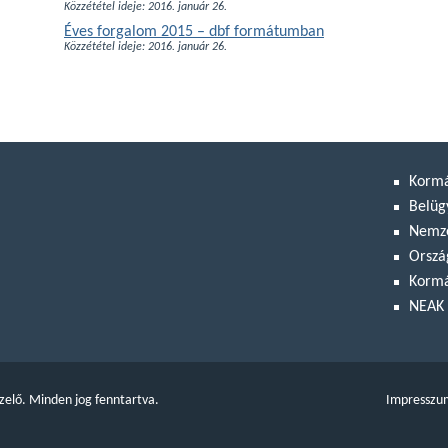
Közzététel ideje: 2016. január 26.
Éves forgalom 2015 – dbf formátumban
Közzététel ideje:
2016. január 26.
Korm
Belüg
Nemze
Orszá
Kormá
NEAK 
zelő. Minden jog fenntartva.
Impresszu