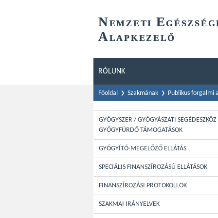
N
E
EMZETI
GÉSZSÉG
A
LAPKEZELŐ
RÓLUNK
Főoldal
Szakmának
Publikus forgalmi
GYÓGYSZER / GYÓGYÁSZATI SEGÉDESZKÖZ 
GYÓGYFÜRDŐ TÁMOGATÁSOK
GYÓGYÍTÓ-MEGELŐZŐ ELLÁTÁS
SPECIÁLIS FINANSZÍROZÁSÚ ELLÁTÁSOK
FINANSZÍROZÁSI PROTOKOLLOK
SZAKMAI IRÁNYELVEK