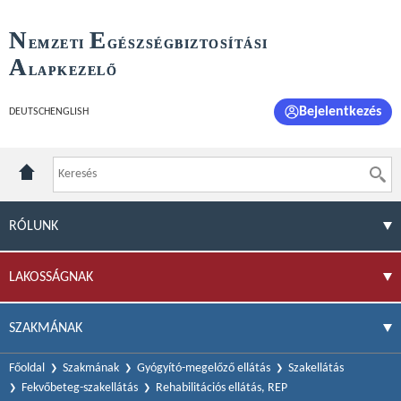
N
E
EMZETI
GÉSZSÉGBIZTOSÍTÁSI
A
LAPKEZELŐ
Bejelentkezés
DEUTSCH
ENGLISH
RÓLUNK
LAKOSSÁGNAK
SZAKMÁNAK
Főoldal
Szakmának
Gyógyító-megelőző ellátás
Szakellátás
Fekvőbeteg-szakellátás
Rehabilitációs ellátás, REP