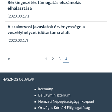
Bérkiegészítés támogatás elszámolás
elhalasztása
(2020.03.17.)
A szakorvosi javaslatok érvényessége a
veszélyhelyzet időtartama alatt
(2020.03.17)
«
1
2
3
4
HASZNOS OLDALAK
Kormány
Belügyminisztérium
Nemzeti Népegészségügyi Központ
Országos Kórházi Főigazgatóság