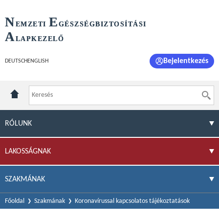
N
E
EMZETI
GÉSZSÉGBIZTOSÍTÁSI
A
LAPKEZELŐ
Bejelentkezés
DEUTSCH
ENGLISH
RÓLUNK
LAKOSSÁGNAK
SZAKMÁNAK
Főoldal
Szakmának
Koronavírussal kapcsolatos tájékoztatások