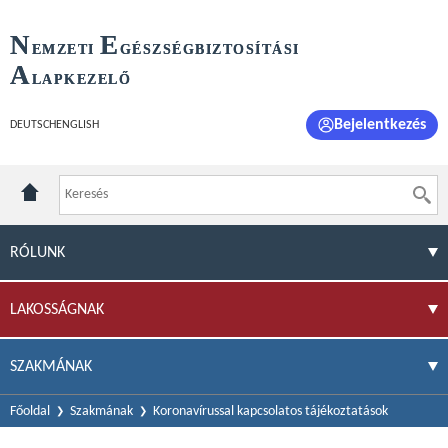
N
E
EMZETI
GÉSZSÉGBIZTOSÍTÁSI
A
LAPKEZELŐ
Bejelentkezés
DEUTSCH
ENGLISH
RÓLUNK
LAKOSSÁGNAK
SZAKMÁNAK
Főoldal
Szakmának
Koronavírussal kapcsolatos tájékoztatások