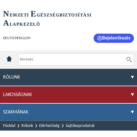
N
E
EMZETI
GÉSZSÉGBIZTOSÍTÁSI
A
LAPKEZELŐ
Bejelentkezés
DEUTSCH
ENGLISH
RÓLUNK
LAKOSSÁGNAK
SZAKMÁNAK
Főoldal
Rólunk
Elérhetőség
Sajtókapcsolatok