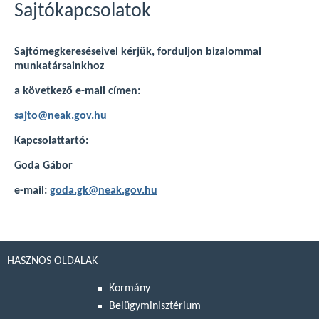
Sajtókapcsolatok
Sajtómegkereséseivel kérjük, forduljon bizalommal
munkatársainkhoz
a következő e-mail címen:
sajto@neak.gov.hu
Kapcsolattartó:
Goda Gábor
e-mail:
goda.gk@neak.gov.hu
HASZNOS OLDALAK
Kormány
Belügyminisztérium