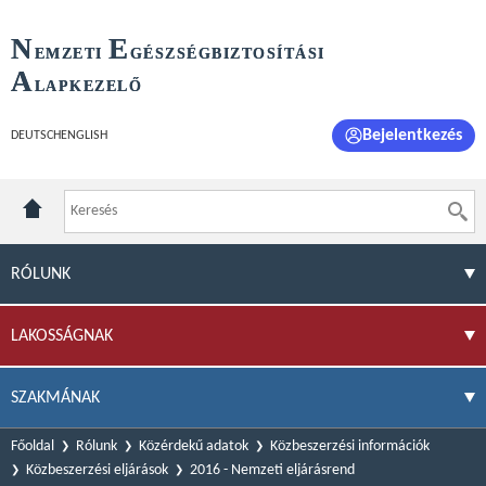
N
E
EMZETI
GÉSZSÉGBIZTOSÍTÁSI
A
LAPKEZELŐ
Bejelentkezés
DEUTSCH
ENGLISH
RÓLUNK
LAKOSSÁGNAK
SZAKMÁNAK
Főoldal
Rólunk
Közérdekű adatok
Közbeszerzési információk
Közbeszerzési eljárások
2016 - Nemzeti eljárásrend