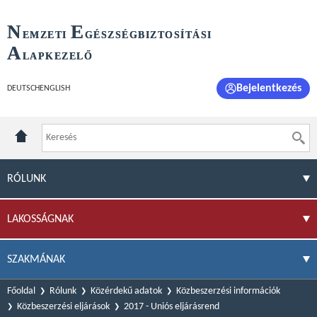
N
E
EMZETI
GÉSZSÉGBIZTOSÍTÁSI
A
LAPKEZELŐ
Bejelentkezés
DEUTSCH
ENGLISH
RÓLUNK
LAKOSSÁGNAK
SZAKMÁNAK
Főoldal
Rólunk
Közérdekű adatok
Közbeszerzési információk
Közbeszerzési eljárások
2017 - Uniós eljárásrend