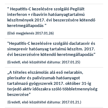
" Hepatitis-C kezelésére szolgáló Pegilált
interferon + ribavirin hatóanyagtartalmú
készítmények 2017. évi beszerzésére kötendő
keretmegállapodás "
(Első megjelenés 2017.01.26)
"Hepatitis-C kezelésére szolgáló daclatasvir és
simeprevir hatóanyag tartalmú készítm. 2017.
évi beszerzésére kötendő keretmegállapodás"
(Eredeti, első közzététel dátuma: 2017.01.25)
„A tételes elszámolás alá eső nelarabin,
plerixafor és palivizumab hatóanyagot
tartalmazó gyógyszerek 2017. október 31-ig
terjedő aktív időszakra szóló többletmennyiség
beszerzése”
(
Eredeti, első közzététel dátuma: 2017.01.21.)