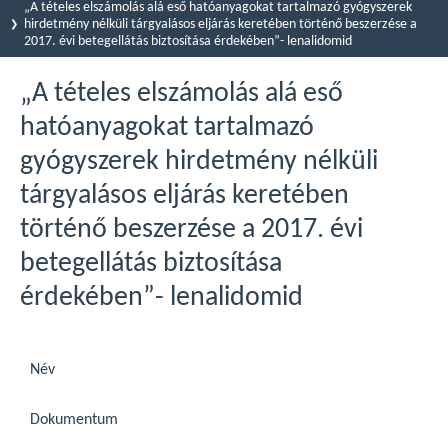
„A tételes elszámolás alá eső hatóanyagokat tartalmazó gyógyszerek
hirdetmény nélküli tárgyalásos eljárás keretében történő beszerzése a
2017. évi betegellátás biztosítása érdekében”- lenalidomid
„A tételes elszámolás alá eső
hatóanyagokat tartalmazó
gyógyszerek hirdetmény nélküli
tárgyalásos eljárás keretében
történő beszerzése a 2017. évi
betegellátás biztosítása
érdekében”- lenalidomid
Név
Dokumentum