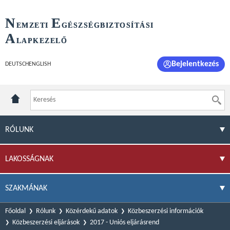
N
E
EMZETI
GÉSZSÉGBIZTOSÍTÁSI
A
LAPKEZELŐ
Bejelentkezés
DEUTSCH
ENGLISH
RÓLUNK
LAKOSSÁGNAK
SZAKMÁNAK
Főoldal
Rólunk
Közérdekű adatok
Közbeszerzési információk
Közbeszerzési eljárások
2017 - Uniós eljárásrend