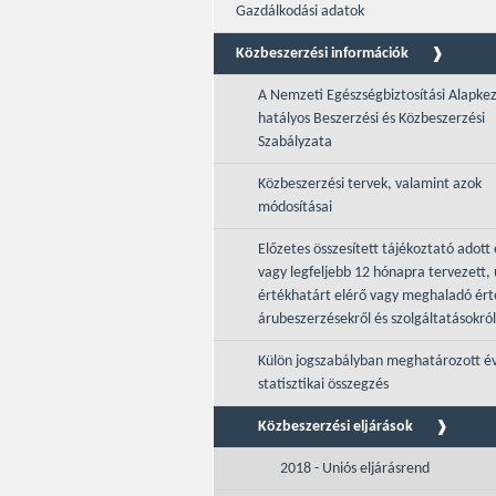
Gazdálkodási adatok
Közbeszerzési információk
A Nemzeti Egészségbiztosítási Alapke
hatályos Beszerzési és Közbeszerzési
Szabályzata
Közbeszerzési tervek, valamint azok
módosításai
Előzetes összesített tájékoztató adott 
vagy legfeljebb 12 hónapra tervezett, 
értékhatárt elérő vagy meghaladó ér
árubeszerzésekről és szolgáltatásokról
Külön jogszabályban meghatározott é
statisztikai összegzés
Közbeszerzési eljárások
2018 - Uniós eljárásrend