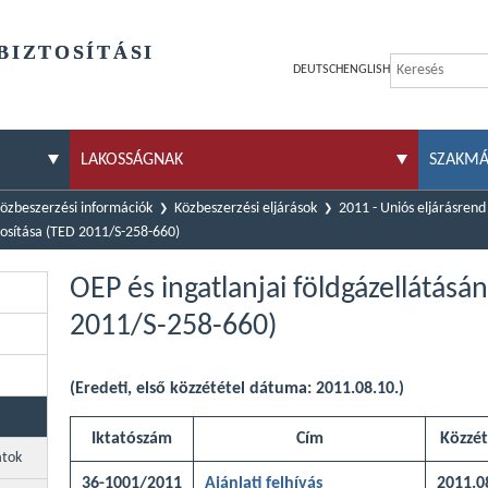
BIZTOSÍTÁSI
DEUTSCH
ENGLISH
LAKOSSÁGNAK
SZAKM
özbeszerzési információk
Közbeszerzési eljárások
2011 - Uniós eljárásrend
ztosítása (TED 2011/S-258-660)
OEP és ingatlanjai földgázellátásá
2011/S-258-660)
(Eredeti, első közzététel dátuma: 2011.08.10.)
Iktatószám
Cím
Közzét
atok
36-1001/2011
Ajánlati felhívás
2011.0