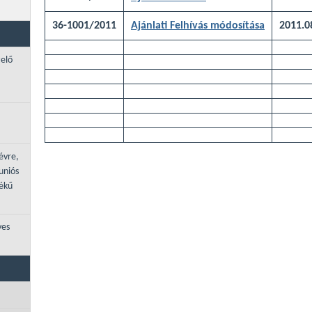
36-1001/2011
Ajánlati Felhívás módosítása
2011.0
zelő
évre,
uniós
tékű
ves