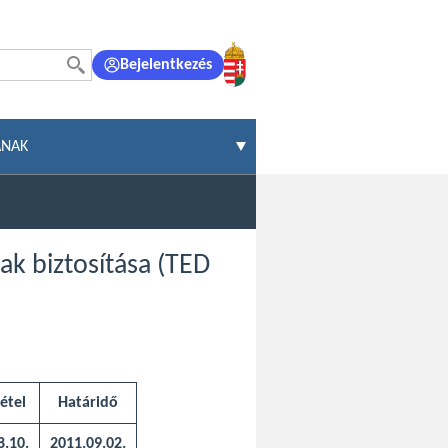
Bejelentkezés
ÁNAK
nak biztosítása (TED
étel
Határidő
8.10.
2011.09.02.