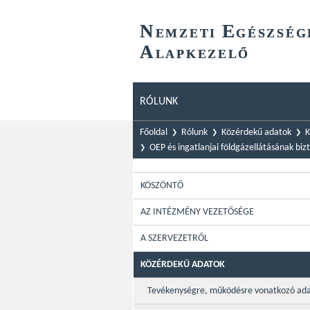
N
E
EMZETI
GÉSZSÉG
A
LAPKEZELŐ
RÓLUNK
Főoldal
Rólunk
Közérdekű adatok
K
OEP és ingatlanjai földgázellátásának bi
KÖSZÖNTŐ
AZ INTÉZMÉNY VEZETŐSÉGE
A SZERVEZETRŐL
KÖZÉRDEKŰ ADATOK
Tevékenységre, működésre vonatkozó ad