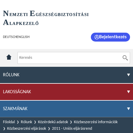
N
E
EMZETI
GÉSZSÉGBIZTOSÍTÁSI
A
LAPKEZELŐ
Bejelentkezés
DEUTSCH
ENGLISH
RÓLUNK
LAKOSSÁGNAK
SZAKMÁNAK
Főoldal
Rólunk
Közérdekű adatok
Közbeszerzési információk
Közbeszerzési eljárások
2011 - Uniós eljárásrend