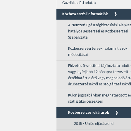
Gazdálkodási adatok
Közbeszerzési információk
A Nemzeti Egészségbiztosítási Alapke
hatályos Beszerzési és Közbeszerzési
Szabályzata
Közbeszerzési tervek, valamint azok
módosításai
Előzetes összesített tájékoztató adott 
vagy legfeljebb 12 hónapra tervezett, 
értékhatárt elérő vagy meghaladó ér
árubeszerzésekről és szolgáltatásokról
Külön jogszabályban meghatározott é
statisztikai összegzés
Közbeszerzési eljárások
2018 - Uniós eljárásrend