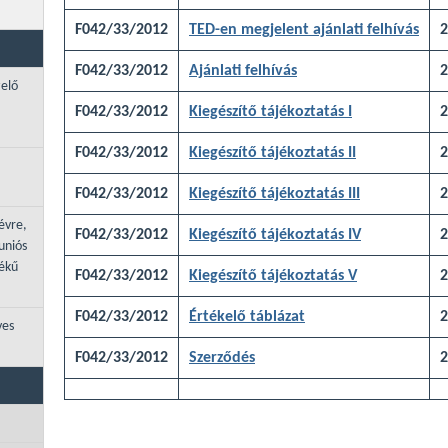
F042/33/2012
TED-en megjelent ajánlati felhívás
2
F042/33/2012
Ajánlati felhívás
2
zelő
F042/33/2012
Kiegészítő tájékoztatás I
2
F042/33/2012
Kiegészítő tájékoztatás II
2
F042/33/2012
Kiegészítő tájékoztatás III
2
évre,
F042/33/2012
Kiegészítő tájékoztatás IV
2
uniós
tékű
F042/33/2012
Kiegészítő tájékoztatás V
2
F042/33/2012
Értékelő táblázat
2
ves
F042/33/2012
Szerződés
2