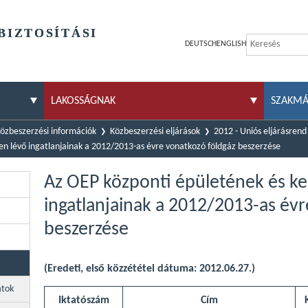
BIZTOSÍTÁSI
DEUTSCH
ENGLISH
LAKOSSÁGNAK
SZAKM
özbeszerzési információk
Közbeszerzési eljárások
2012 - Uniós eljárásrend
en lévő ingatlanjainak a 2012/2013-as évre vonatkozó földgáz beszerzése
Az OEP központi épületének és ke
ingatlanjainak a 2012/2013-as évr
beszerzése
(Eredeti, első közzététel dátuma: 2012.06.27.)
atok
Iktatószám
Cím