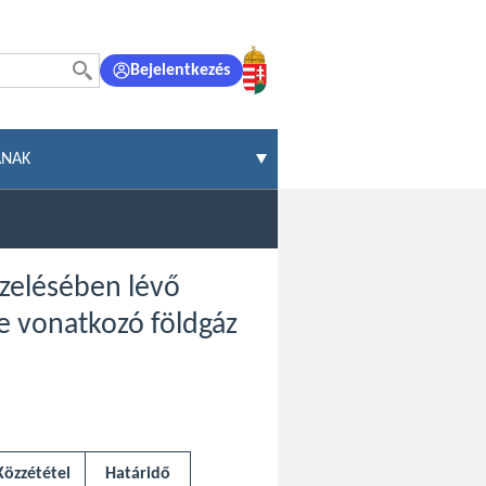
Bejelentkezés
ÁNAK
zelésében lévő
e vonatkozó földgáz
Közzététel
Határidő