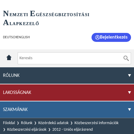
N
E
EMZETI
GÉSZSÉGBIZTOSÍTÁSI
A
LAPKEZELŐ
Bejelentkezés
DEUTSCH
ENGLISH
RÓLUNK
LAKOSSÁGNAK
SZAKMÁNAK
Főoldal
Rólunk
Közérdekű adatok
Közbeszerzési információk
Közbeszerzési eljárások
2012 - Uniós eljárásrend