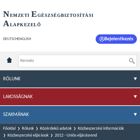
N
E
EMZETI
GÉSZSÉGBIZTOSÍTÁSI
A
LAPKEZELŐ
Bejelentkezés
DEUTSCH
ENGLISH
RÓLUNK
LAKOSSÁGNAK
SZAKMÁNAK
Főoldal
Rólunk
Közérdekű adatok
Közbeszerzési információk
Közbeszerzési eljárások
2012 - Uniós eljárásrend