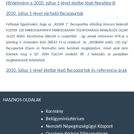
Hirdetmény a 2010. július 1-jével életbe lépő fixesítésről
2010. július 1-jével várható fixcsoportok
Felhívjuk figyelmüket, hogy az „R03AK 1” fixcsoportba előzőleg tévesen bekerült
FOSTER 100 MIKROGRAMM/6 MIKROGRAMM TÚLNYOMÁSOS INHALÁCIÓS OLDAT
1x120 ADAG készítmény kikerült a csoportból , így annak referencia NTK-ja a
jelenleg is érvényben lévő 268.63 Ft-ra módosul. Az „M03BX04 orális 150 mg”
fixcsoportok (Eüem és Normatív) nem kerülnek megképzésre, mivel azok nem
felelnek meg a 32/ 2004 ESzCsM rendelet 8§. 2 bekezdés a) pontjában
meghatározott feltételnek.
2010. július 1-jével életbe lépő fixcsoportok és referencia árak
HASZNOS OLDALAK
Kormány
Belügyminisztérium
Nemzeti Népegészségügyi Központ