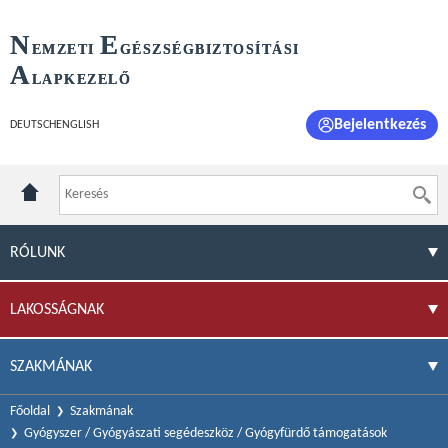
N
E
EMZETI
GÉSZSÉGBIZTOSÍTÁSI
A
LAPKEZELŐ
Bejelentkezés
DEUTSCH
ENGLISH
RÓLUNK
LAKOSSÁGNAK
SZAKMÁNAK
Főoldal
Szakmának
Gyógyszer / Gyógyászati segédeszköz / Gyógyfürdő támogatások