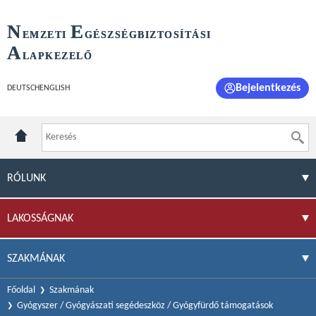
N
E
EMZETI
GÉSZSÉGBIZTOSÍTÁSI
A
LAPKEZELŐ
Bejelentkezés
DEUTSCH
ENGLISH
RÓLUNK
LAKOSSÁGNAK
SZAKMÁNAK
Főoldal
Szakmának
Gyógyszer / Gyógyászati segédeszköz / Gyógyfürdő támogatások