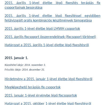
2015. április 1-jével életbe lépő fixesítés terápiás fix
csoportjainak besorolása
2015. április 1-jével életbe lépő fixesítéssel egyidőben
felülvizsgált orális kombinációs készítmények támogatása
2015. április 1-jével életbe lépő LMWH csoportok
2015. április fixcsoport összerendelések (fixcsoport történet)
Határozat a 2015. április 1-jével életbe lépő fixesítésről
2015. január 1.
Közzététel ideje: 2014. november 3.
Frissítés ideje: 2014. december 31.
Hirdetmény a 2015. január 1-jével életbe lépő fixesítésről
Megképezhető terápiás fix csoportok
2015. január 1-jével érvénybe lépő fixcsoportok
Határozat a 2015. október 1-jével életbe lépő fixesítésről