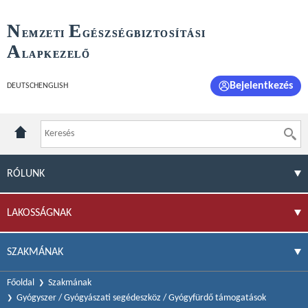
N
E
EMZETI
GÉSZSÉGBIZTOSÍTÁSI
A
LAPKEZELŐ
Bejelentkezés
DEUTSCH
ENGLISH
RÓLUNK
LAKOSSÁGNAK
SZAKMÁNAK
Főoldal
Szakmának
Gyógyszer / Gyógyászati segédeszköz / Gyógyfürdő támogatások