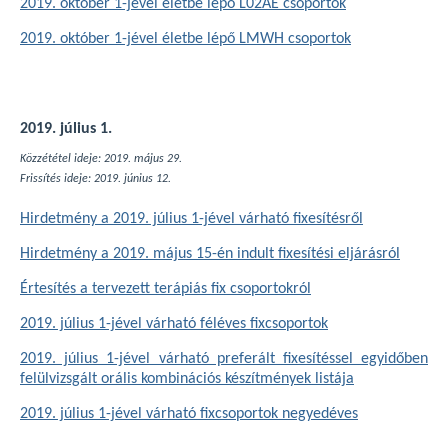
2019. október 1-jével életbe lépő L02AE csoportok
2019. október 1-jével életbe lépő LMWH csoportok
2019. július 1.
Közzététel ideje: 2019. május 29.
Frissítés ideje: 2019. június 12.
Hirdetmény a 2019. július 1-jével várható fixesítésről
Hirdetmény a 2019. május 15-én indult fixesítési eljárásról
Értesítés a tervezett terápiás fix csoportokról
2019. július 1-jével várható féléves fixcsoportok
2019. július 1-jével várható preferált fixesítéssel egyidőben
felülvizsgált orális kombinációs készítmények listája
2019. július 1-jével várható fixcsoportok negyedéves