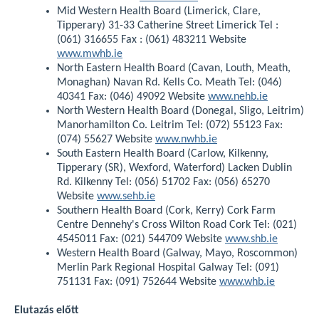
Mid Western Health Board (Limerick, Clare,
Tipperary) 31-33 Catherine Street Limerick Tel :
(061) 316655 Fax : (061) 483211 Website
www.mwhb.ie
North Eastern Health Board (Cavan, Louth, Meath,
Monaghan) Navan Rd. Kells Co. Meath Tel: (046)
40341 Fax: (046) 49092 Website
www.nehb.ie
North Western Health Board (Donegal, Sligo, Leitrim)
Manorhamilton Co. Leitrim Tel: (072) 55123 Fax:
(074) 55627 Website
www.nwhb.ie
South Eastern Health Board (Carlow, Kilkenny,
Tipperary (SR), Wexford, Waterford) Lacken Dublin
Rd. Kilkenny Tel: (056) 51702 Fax: (056) 65270
Website
www.sehb.ie
Southern Health Board (Cork, Kerry) Cork Farm
Centre Dennehy's Cross Wilton Road Cork Tel: (021)
4545011 Fax: (021) 544709 Website
www.shb.ie
Western Health Board (Galway, Mayo, Roscommon)
Merlin Park Regional Hospital Galway Tel: (091)
751131 Fax: (091) 752644 Website
www.whb.ie
Elutazás előtt