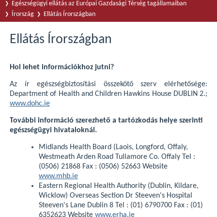
Egészségügyi ellátás az Európai Gazdasági Térség tagállamaiban
Írország
Ellátás Írországban
Ellátás Írországban
Hol lehet információkhoz jutni?
Az ír egészségbiztosítási összekötő szerv elérhetősége:
Department of Health and Children Hawkins House DUBLIN 2.;
www.dohc.ie
További információ szerezhető a tartózkodás helye szerinti
egészségügyi hivataloknál.
Midlands Health Board (Laois, Longford, Offaly,
Westmeath Arden Road Tullamore Co. Offaly Tel :
(0506) 21868 Fax : (0506) 52663 Website
www.mhb.ie
Eastern Regional Health Authority (Dublin, Kildare,
Wicklow) Overseas Section Dr Steeven's Hospital
Steeven's Lane Dublin 8 Tel : (01) 6790700 Fax : (01)
6352623 Website
www.erha.ie