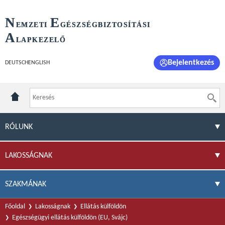
N
E
EMZETI
GÉSZSÉGBIZTOSÍTÁSI
A
LAPKEZELŐ
Bejelentkezés
DEUTSCH
ENGLISH
RÓLUNK
LAKOSSÁGNAK
SZAKMÁNAK
Főoldal
Lakosságnak
Ellátás külföldön
Egészségügyi ellátás külföldön (EU, Svájc)