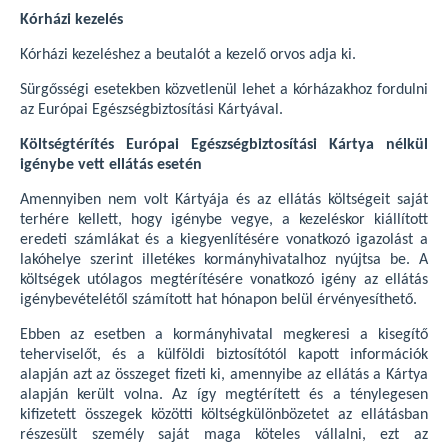
Kórházi kezelés
Kórházi kezeléshez a beutalót a kezelő orvos adja ki.
Sürgősségi esetekben közvetlenül lehet a kórházakhoz fordulni
az Európai Egészségbiztosítási Kártyával.
Költségtérítés Európai Egészségbiztosítási Kártya nélkül
igénybe vett ellátás esetén
Amennyiben nem volt Kártyája és az ellátás költségeit saját
terhére kellett, hogy igénybe vegye, a kezeléskor kiállított
eredeti számlákat és a kiegyenlítésére vonatkozó igazolást a
lakóhelye szerint illetékes kormányhivatalhoz nyújtsa be. A
költségek utólagos megtérítésére vonatkozó igény az ellátás
igénybevételétől számított hat hónapon belül érvényesíthető.
Ebben az esetben a kormányhivatal megkeresi a kisegítő
teherviselőt, és a külföldi biztosítótól kapott információk
alapján azt az összeget fizeti ki, amennyibe az ellátás a Kártya
alapján került volna. Az így megtérített és a ténylegesen
kifizetett összegek közötti költségkülönbözetet az ellátásban
részesült személy saját maga köteles vállalni, ezt az